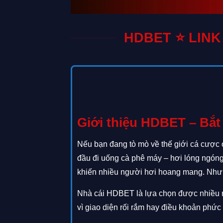
HDBET ⭐️ LIN
Giới thiệu HDBET – Bắt
Nếu bạn đang tò mò về thế giới cá cược 
đầu đi uống cà phê máy – hơi lóng ngóng,
khiến nhiều người hơi hoang mang. Nhưng
Nhà cái HDBET là lựa chọn được nhiều ng
vì giao diện rối rắm hay điều khoản phức