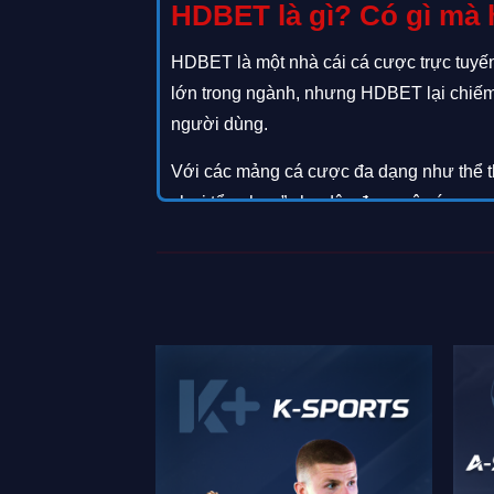
HDBET là gì? Có gì mà 
HDBET là một nhà cái cá cược trực tuyến
lớn trong ngành, nhưng HDBET lại chiếm 
người dùng.
Với các mảng cá cược đa dạng như thể t
chơi tổng hợp” cho dân đam mê cá cược –
giao diện đến chương trình khuyến mãi đề
Lý do nên thử nhà cái 
Giao diện dễ dùng, không lo 
Có lẽ không gì gây mất hứng bằng việc v
nhìn, dễ thao tác, kể cả với những người
Mọi thứ được sắp xếp gọn gàng, rõ ràng: 
tốc độ tải trang thì khá nhanh kể cả khi