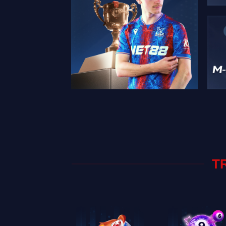
như lụa.
Đăng ký nhanh, nạp rút gọn lẹ
HDBET không bắt bạn điền 7749 thông tin
thoại, bạn đã có thể bắt đầu hành trình “ch
Phần nạp tiền và rút tiền cũng cực kỳ th
biến, và đôi khi có cả phương thức QR cod
đặc biệt là những lúc đang “đỏ vận”.
Có khuyến mãi cho người mới
Đây là phần được nhiều người quan tâm
T
với số tiền thưởng khá hấp dẫn.
Ví dụ: thưởng 100% giá trị nạp lần đầu l
thưởng siêu vui. Tuy nhiên, trước khi nh