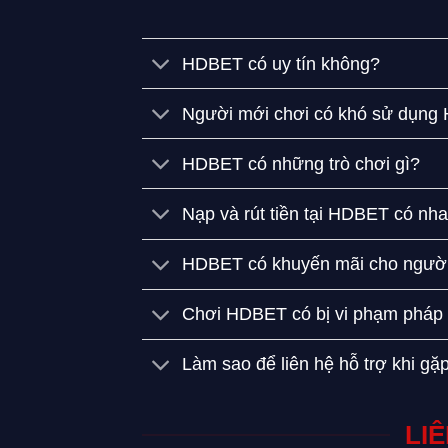
Live chat trực tiếp trên website
Zalo hỗ trợ riêng cho người Việt
HDBET có uy tín không?
Telegram, Facebook và email
Người mới chơi có khó sử dụn
Điểm mình đánh giá cao là tốc độ phản hồ
trợ rất lịch sự, dễ thương, nói chuyện k
HDBET có những trò chơi gì?
Có nên tin tưởng nhà 
Nạp và rút tiền tại HDBET có nh
Đây chắc chắn là câu hỏi nằm trong top đ
HDBET có khuyến mãi cho ngườ
là: có lý do để tin.
Chơi HDBET có bị vi phạm pháp l
HDBET hoạt động hợp pháp với giấy phép 
khó người chơi khi rút thưởng – những đ
Làm sao để liên hệ hỗ trợ khi gặ
Ngoài ra, HDBET đầu tư khá chỉn chu vào
nhất và chuyên nghiệp. Đây là điểm cho t
LI