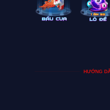
Các sản phẩm cá cược 
Khi nhắc đến nhà cái online, điều đầu ti
cá độ bóng đá đến game slot quay số, HD
chỗ giải trí nhẹ nhàng sau giờ làm, ở đây
Cá độ bóng đá – món tủ không 
HDBET đặc biệt mạnh về mảng cá độ thể th
mọi kèo từ kèo châu Á, châu Âu, tài xỉu, 
Bạn có thể theo dõi hàng trăm giải đấu l
HƯỚNG DẪ
thậm chí là V.League cũng có luôn.
Điều thú vị là tỷ lệ cược của HDBET khá
điểm ăn – mà trong cá cược thì vài điểm đ
Game bài, sòng bạc, bắn cá, slo