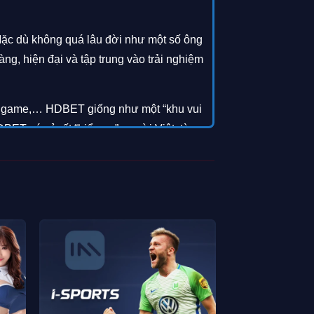
 Mặc dù không quá lâu đời như một số ông
g, hiện đại và tập trung vào trải nghiệm
lot game,… HDBET giống như một “khu vui
BET có vẻ rất “hiểu gu” người Việt, từ
ay, giao diện của HDBET lại cực kỳ dễ
iao diện có hỗ trợ tiếng Việt đầy đủ, và
ạn vẫn có thể lướt và chơi HDBET mượt