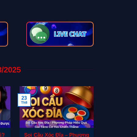
 vẫn là một cái tên sáng giá đáng để
 quen hơn.
n”.
/2025
ái hơi “thử thách thần kinh”.
chương trình đang có lợi nhất.
23
Th8
 cược
thân thiện, dễ dùng, nhiều trò hay và
ì?
Soi Cầu Xóc Đĩa – Phương