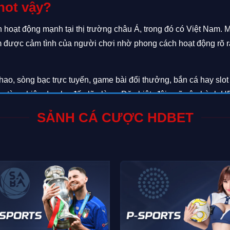
hot vậy?
 hoạt động mạnh tại thị trường châu Á, trong đó có Việt Nam.
được cảm tình của người chơi nhờ phong cách hoạt động rõ ràn
hao, sòng bạc trực tuyến, game bài đổi thưởng, bắn cá hay s
 từ nghiệp dư cho đến lão làng. Đặc biệt, đội ngũ vận hành HD
u được thiết kế sát với thị hiếu người dùng trong nước.
SẢNH CÁ CƯỢC HDBET
HDBET khi mới bắt đầu
“mù công nghệ”
ừa mới vào trang chủ nhà cái đã thấy… chóng mặt. May mắn th
 mới chơi lần đầu.
từ đăng ký, đăng nhập, đến chọn trò chơi, xem lịch sử cược,… G
 dùng điện thoại. Nói một cách ngắn gọn: không cần là dân IT b