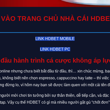
K VÀO TRANG CHỦ NHÀ CÁI HDB
LINK HDBET MOBILE
LINK HDBET PC
 đầu hành trình cá cược không áp lự
online nhưng chưa biết bắt đầu từ đâu, thì… xin chúc mừng, b
 không biết nên chọn espresso, cappuccino hay latte – thì việ
 đừng lo, vì hôm nay bạn sẽ được làm quen với một cái tên đa
ười mới chơi tin tưởng bởi sự thân thiện, dễ tiếp cận, và đặc 
 tạp. Vậy cụ thể HDBET có gì mà nhiều người gật gù “chốt đơn”