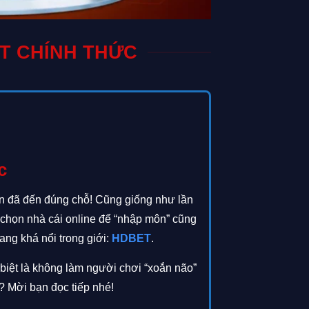
ET CHÍNH THỨC
c
ạn đã đến đúng chỗ! Cũng giống như lần
c chọn nhà cái online để “nhập môn” cũng
ng khá nổi trong giới:
HDBET
.
biệt là không làm người chơi “xoắn não”
? Mời bạn đọc tiếp nhé!