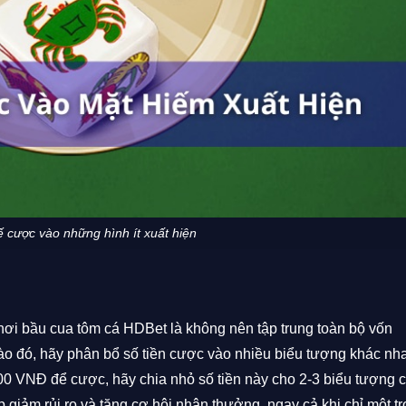
 cược vào những hình ít xuất hiện
chơi bầu cua tôm cá HDBet là không nên tập trung toàn bộ vốn
ào đó, hãy phân bổ số tiền cược vào nhiều biểu tượng khác nh
000 VNĐ để cược, hãy chia nhỏ số tiền này cho 2-3 biểu tượng 
 giảm rủi ro và tăng cơ hội nhận thưởng, ngay cả khi chỉ một t