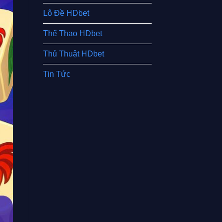
Lô Đề HDbet
Thể Thao HDbet
Thủ Thuật HDbet
Tin Tức