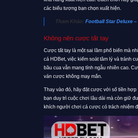
các biểu tượng bạn chọn xuất hiện.
Tham Khảo:
Football Star Deluxe
Không nên cược tất tay
Cược tất tay là một sai lầm phổ biến mà n
cá HDBet, việc kiểm soát tâm lý và tránh cượ
bầu cua vẫn mang tính ngẫu nhiên cao. Cược
ván cược không may mắn.
Thay vào đó, hãy đặt cược với số tiền hợp
bạn duy trì cuộc chơi lâu dài mà còn giữ đ
khích người chơi cá cược có trách nhiệm để