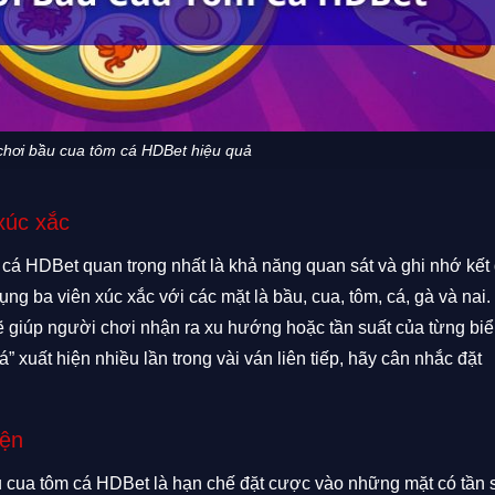
 chơi bầu cua tôm cá HDBet hiệu quả
xúc xắc
 cá HDBet quan trọng nhất là khả năng quan sát và ghi nhớ kết
ụng ba viên xúc xắc với các mặt là bầu, cua, tôm, cá, gà và nai.
sẽ giúp người chơi nhận ra xu hướng hoặc tần suất của từng bi
” xuất hiện nhiều lần trong vài ván liên tiếp, hãy cân nhắc đặt
iện
u cua tôm cá HDBet là hạn chế đặt cược vào những mặt có tần 