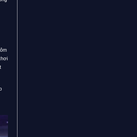
 tôm
chơi
t
p