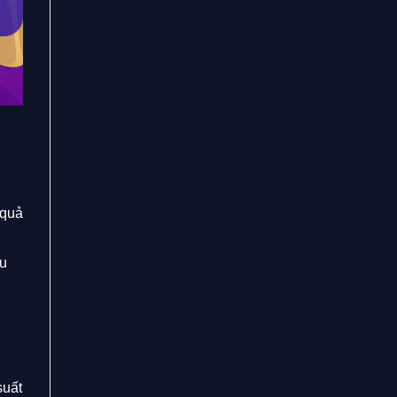
 quả
ểu
suất